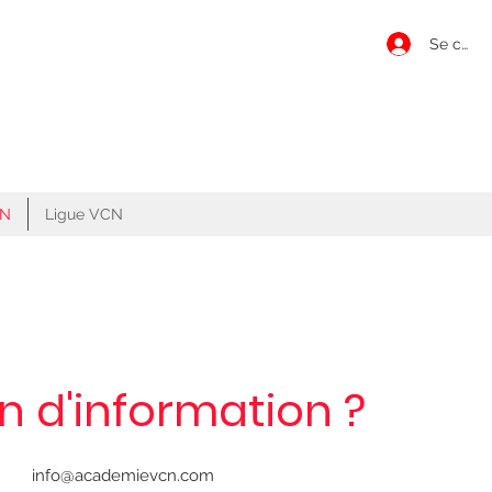
Se conn
CN
Ligue VCN
n d'information ?
info@academievcn.com