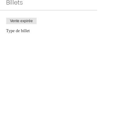
Billets
Vente expirée
Type de billet
camp-été 22 au 26 juin 2026
Plus d'info
Prix
300,00 $CA
+44,92 $CA TPS / TVQ
Partager cet événement