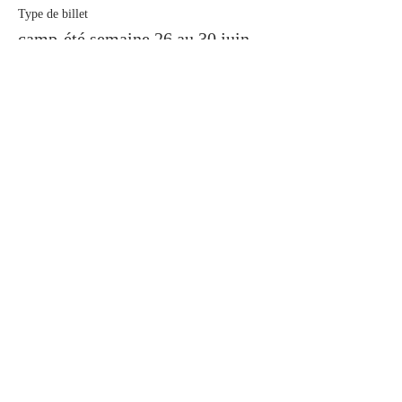
Type de billet
camp-été semaine 26 au 30 juin
Prix
350,00 $CA
Partager cet événement
Académie de Volleyball
Capitale-Nationale