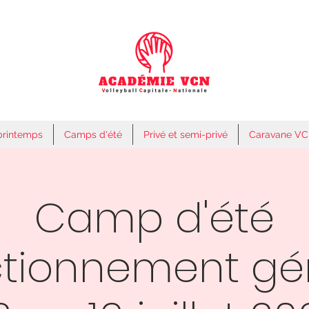
printemps
Camps d'été
Privé et semi-privé
Caravane V
Camp d'été
ctionnement gén